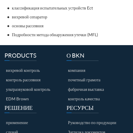
классификация испытательных устройств Ect
вихревой сепаратор
основы рассеяния
Подробности метода обнаружения утечки (MFL)
PRODUCTS
О BKN
вихревой контроль
компания
контроль рассеяния
почетный грамота
ультразвуковой контроль
фабричная выставка
EDM Brown
контроль качества
РЕШЕНИЕ
РЕСУРСЫ
применение
Руководство по продукции
случай
Загрузка документов