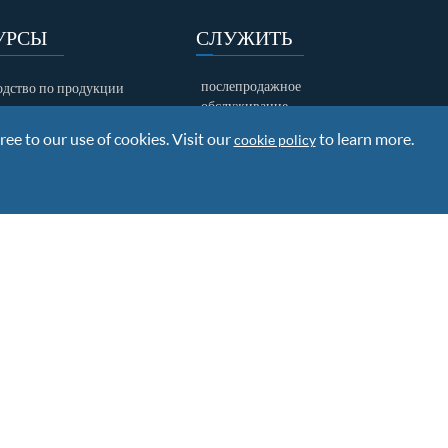
УРСЫ
СЛУЖИТЬ
послепродажное
одство по продукции
обслуживание
зка документов
ree to our use of cookies. Visit our
Исследования и разработки
to learn more.
cookie policy
отгрузочная информация
политика гарантии