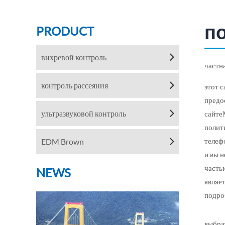
п
PRODUCT
вихревой контроль
частн
контроль рассеяния
этот 
предо
ультразвуковой контроль
сайте
полит
телеф
EDM Brown
и вы 
часть
NEWS
являе
подро
выбра