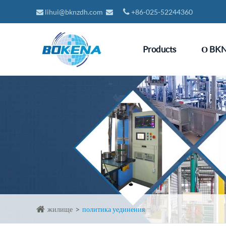
lihui@bknzdh.com
+86-025-52244360
Products
О BK
жилище
политика уединения