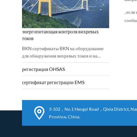
, есл
сообщ
энергопитающая контроля вихревых
токов
BKN сертификаты BKN на оборудование
для обнаружения вихревых токов и на
низковольтное направление были
регистрация OHSAS
соблюдены и успешно выполнены.2006 /
42 / EC механическая директива и 2...
сертификат регистрации EMS
3-102，No.1 Hengyi Road，Qixia District, Nanj
Province, China.