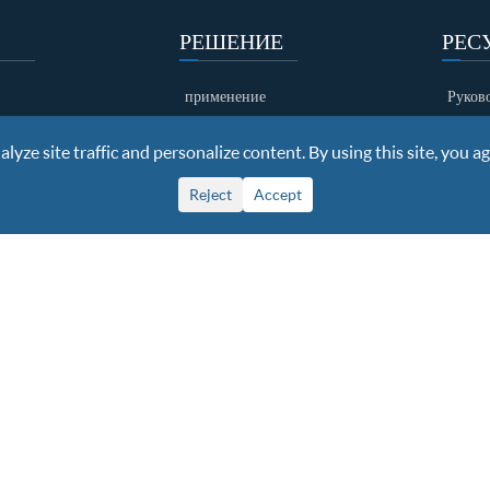
РЕШЕНИЕ
РЕС
применение
Руков
рамота
случай
Загру
yze site traffic and personalize content. By using this site, you ag
выставка
клиент
видео
Reject
Accept
чества
ights Reserved
Sitemap
|
Privacy Policy