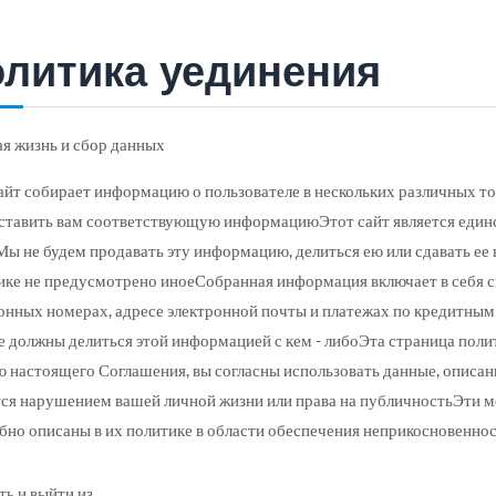
олитика уединения
ая жизнь и сбор данных
сайт собирает информацию о пользователе в нескольких различных то
ставить вам соответствующую информациюЭтот сайт является един
Мы не будем продавать эту информацию, делиться ею или сдавать ее в
ике не предусмотрено иноеСобранная информация включает в себя све
онных номерах, адресе электронной почты и платежах по кредитным 
не должны делиться этой информацией с кем - либоЭта страница поли
ю настоящего Соглашения, вы согласны использовать данные, описан
тся нарушением вашей личной жизни или права на публичностьЭти ме
бно описаны в их политике в области обеспечения неприкосновеннос
ть и выйти из