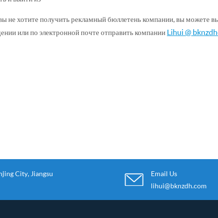
и вы не хотите получить рекламный бюллетень компании, вы можете 
Lihui @ bknzd
ении или по электронной почте отправить компании
ing City, Jiangsu
Email Us
lihui@bknzdh.com