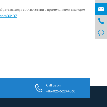

выбрать выход в соответствии с примечаниями в каждом
hcom00: 07


Call us on:
+86-025-52244360