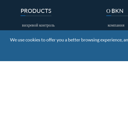
PRODUCTS
О BKN
вихревой контроль
компания
контроль рассеяния
почетный г
We use cookies to offer you a better browsing experience, anal
ультразвуковой контроль
фабричная 
EDM Brown
контроль ка
Copyright ©
Nanjing BKN Automation System Co.,LTD.
All R