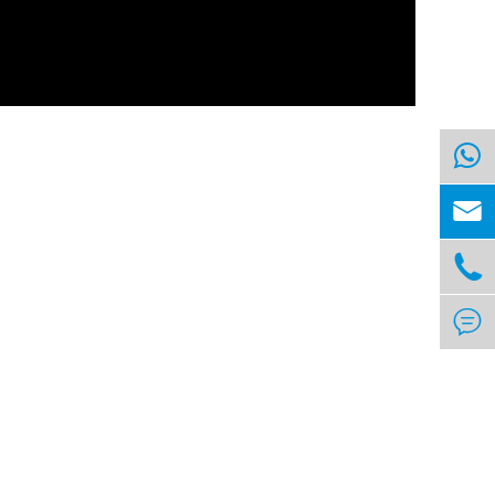


