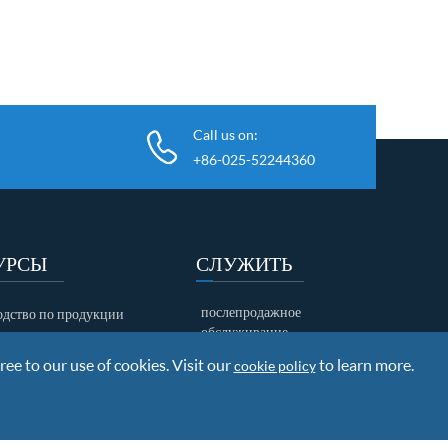
Call us on:
+86-025-52244360
УРСЫ
СЛУЖИТЬ
послепродажное
одство по продукции
обслуживание
зка документов
ree to our use of cookies. Visit our
Исследования и разработки
to learn more.
cookie policy
отгрузочная информация
политика гарантии