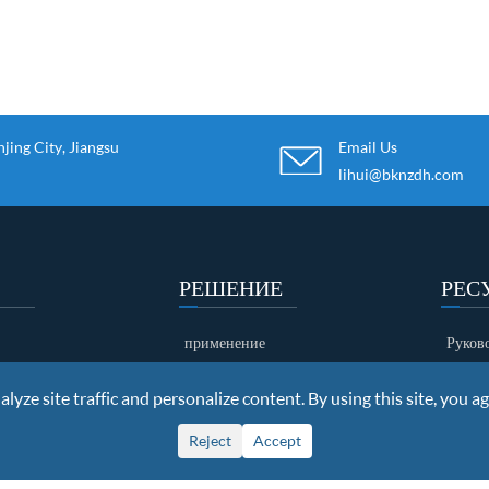
ing City, Jiangsu
Email Us
lihui@bknzdh.com
РЕШЕНИЕ
РЕС
применение
Руков
рамота
случай
Загру
yze site traffic and personalize content. By using this site, you ag
выставка
клиент
видео
Reject
Accept
чества