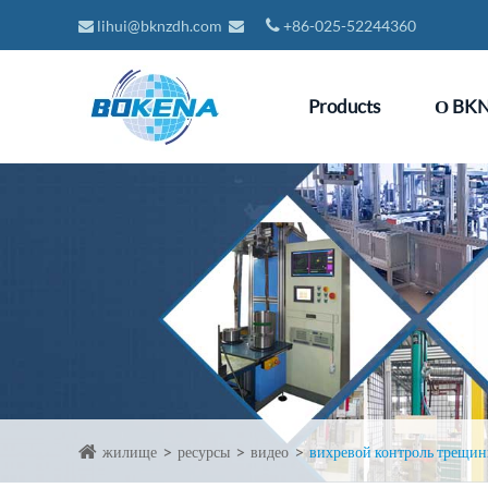
lihui@bknzdh.com
+86-025-52244360
Products
О BK
жилище
ресурсы
видео
вихревой контроль трещин