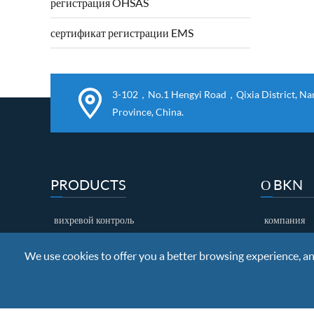
регистрация OHSAS
соблюдены и успешно выполнены.2006 /
42 / EC механическая директива и 2...
сертификат регистрации EMS
3-102，No.1 Hengyi Road，Qixia District, Nanj
Province, China.
PRODUCTS
О BKN
вихревой контроль
компания
контроль рассеяния
почетный г
We use cookies to offer you a better browsing experience, anal
ультразвуковой контроль
фабричная 
EDM Brown
контроль ка