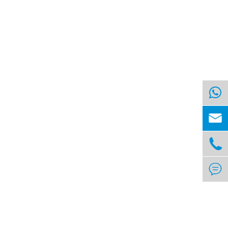


