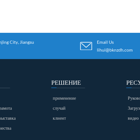
ing City, Jiangsu
Email Us
lihui@bknzdh.com
РЕШЕНИЕ
РЕС
применение
Руков
рамота
случай
Загру
выставка
клиент
видео
чества