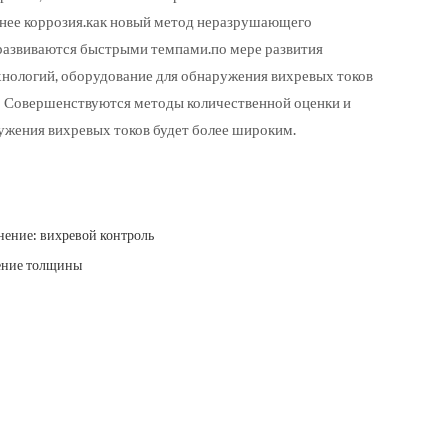
льнее коррозия.как новый метод неразрушающего
 развиваются быстрыми темпами.по мере развития
нологий, оборудование для обнаружения вихревых токов
о Совершенствуются методы количественной оценки и
ужения вихревых токов будет более широким.
ение: вихревой контроль
ение толщины