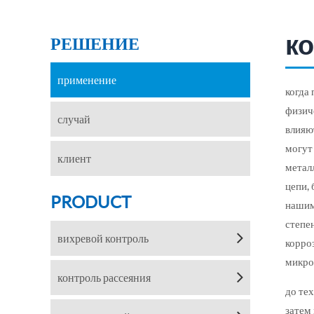
к
РЕШЕНИЕ
применение
когда
физич
случай
влияю
могут
клиент
метал
цепи,
PRODUCT
нашим
степе
вихревой контроль
корро
микро
контроль рассеяния
до тех
затем