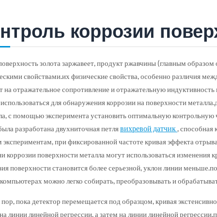
онтроль коррозии повер
 поверхность золота заржавеет, продукт ржавчины (главным образом 
ескими свойствами.их физические свойства, особенно различия ме
т на отражательное сопротивление и отражательную индуктивность
 использоваться для обнаружения коррозии на поверхности металла
ла, с помощью эксперимента установить оптимальную контрольную 
вихревой датчик
 была разработана двухниточная петля
, способная
 экспериментам, при фиксированной частоте кривая эффекта отрыва
ни коррозии поверхности металла могут использоваться изменения кр
зия поверхности становится более серьезной, уклон линии меньше.п
компьютерах можно легко собирать, преобразовывать и обрабатыват
 пор, пока детектор перемещается под образцом, кривая экстенсивно
 на линии линейной регрессии, а затем на линии линейной регрессии