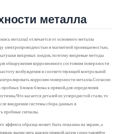
хности металла
окись металла) отличается от основного металла
жду электропроводностью и магнитной проницаемостью,
 катушки вихревых зондов, поэтому вихревые методы
.для обнаружения коррозионного состояния поверхности
частоту возбуждения и соответствующей контрольной
 контролировать коррозию поверхности металла.Согласно
 пробных блоков близка к прямой.для определения
утизны.Что касается деталей из углеродистой стали, то
осле внедрения системы сбора данных в
ь пробные сигналы.
го эффекта образца может быть показана на экране, а
.прямая, вычислить наклон прямой.затем сопоставляйте