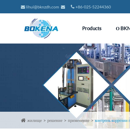
lihui@bknzdh.com
+86-025-52244360
Products
О BK
жилище
решение
применение
контроль коррозии 