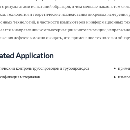
н с результатами испытаний образцов, и чем меньше наклон, тем си
оля, технологии и теоретические исследования вихревых измерений
ронных технологий, в частности компьютеров и информационных тех
вается в направлении компьютеризации и интеллигенции, непрерывн
ажения дефектов.можно ожидать, что применение технологии обнар
ated Application
тический контроль трубопроводов и трубопроводов
примен
ссификация материалов
измер