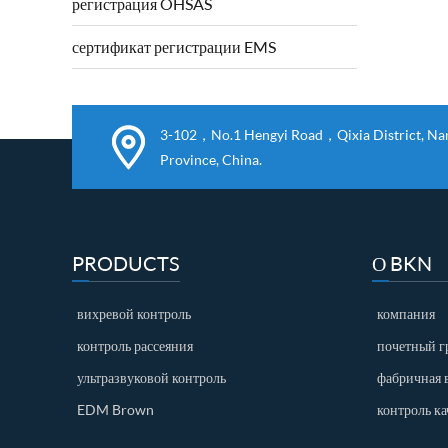
регистрация OHSAS
соблюдены и успешно выполнены.2006 /
42 / EC механическая директива и 2...
сертификат регистрации EMS
3-102，No.1 Hengyi Road，Qixia District, Nanj
Province, China.
PRODUCTS
О BKN
вихревой контроль
компания
контроль рассеяния
почетный г
ультразвуковой контроль
фабричная 
EDM Brown
контроль ка