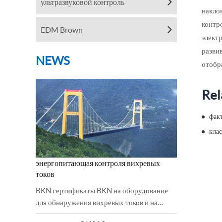
ультразвуковой контроль
накло
контр
EDM Brown
элект
разви
NEWS
отобр
Rel
фак
кла
энергопитающая контроля вихревых
токов
BKN сертификаты BKN на оборудование
для обнаружения вихревых токов и на
низковольтное направление были