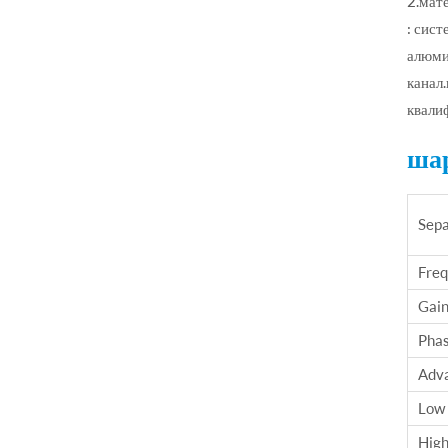
2.мат
: сист
алюми
канал
квали
шар
Sepa
Freq
Gai
Phas
Adva
Low 
High