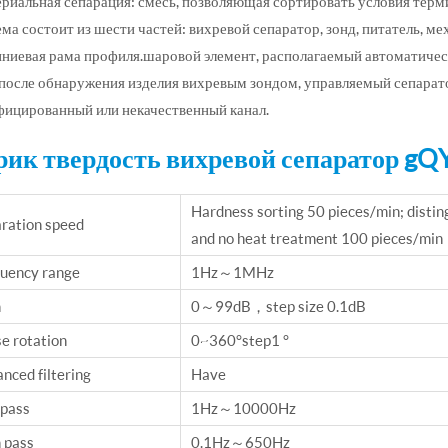
ериальная сепарация: смесь, позволяющая сортировать условия терм
ема состоит из шести частей: вихревой сепаратор, зонд, питатель, м
ниевая рама профиля.шаровой элемент, располагаемый автоматически
.после обнаружения изделия вихревым зондом, управляемый сепарат
фицированный или некачественный канал.
ик твердость вихревой сепаратор gQ
Hardness sorting 50 pieces/min; distin
ration speed
and no heat treatment 100 pieces/min
uency range
1Hz～1MHz
n
0～99dB，step size 0.1dB
e rotation
0~360°step1 °
nced filtering
Have
pass
1Hz～10000Hz
 pass
0.1Hz～650Hz