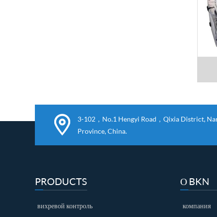
3-102，No.1 Hengyi Road，Qixia District, Nanj
Province, China.
PRODUCTS
О BKN
вихревой контроль
компания