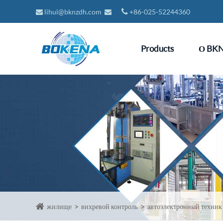
lihui@bknzdh.com
+86-025-52244360
Products
О BK
жилище
вихревой контроль
автоэлектронный техник