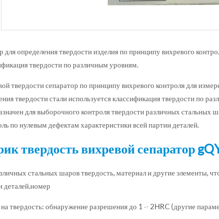
р для определения твердости изделия по принципу вихревого контро
ификация твердости по различным уровням.
вой твердости сепаратор по принципу вихревого контроля для изме
ения твердости стали используется классификация твердости по ра
азначен для выборочного контроля твердости различных стальных ш
оль по нулевым дефектам характеристики всей партии деталей.
ик твердость вихревой сепаратор gQ
азличных стальных шаров твердость, материал и другие элементы, ч
и деталей.номер
т на твердость: обнаружение разрешения до 1 ~ 2HRC (другие парам