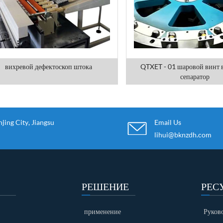
вихревой дефектоскоп штока
QTXET - 01 шаровой винт 
сепаратор
ing City, Jiangsu
Email Us
lihui@bknzdh.com
РЕШЕНИЕ
РЕС
применение
Руков