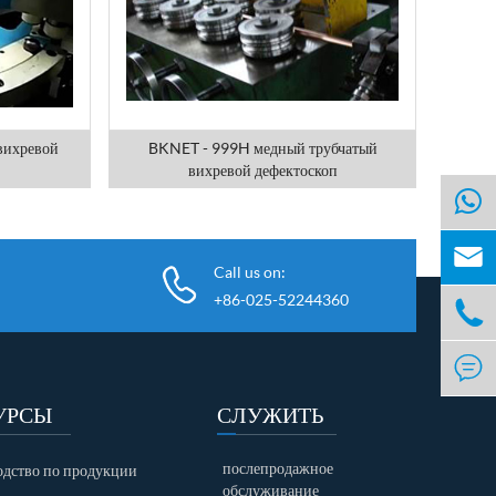
вихревой
BKNET - 999H медный трубчатый
вихревой дефектоскоп

Call us on:
+86-025-52244360


УРСЫ
СЛУЖИТЬ
послепродажное
одство по продукции
обслуживание