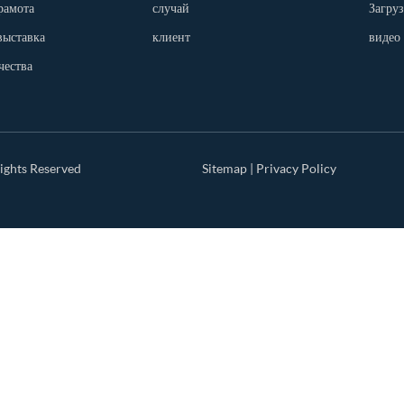
рамота
случай
Загру
выставка
клиент
видео
чества
ights Reserved
Sitemap
|
Privacy Policy