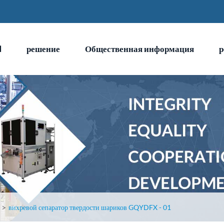
N
решение
Общественная информация
р
вихревой сепаратор твердости шариков GQYDFX - 01