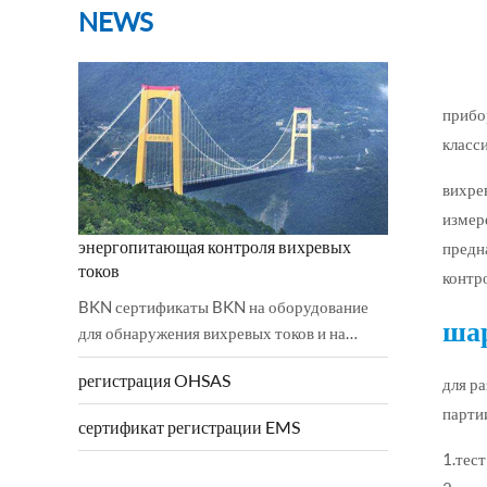
NEWS
прибо
класс
вихре
измер
энергопитающая контроля вихревых
предн
токов
контр
BKN сертификаты BKN на оборудование
шар
для обнаружения вихревых токов и на
низковольтное направление были
регистрация OHSAS
для р
соблюдены и успешно выполнены.2006 /
42 / EC механическая директива и 2...
парти
сертификат регистрации EMS
1.тес