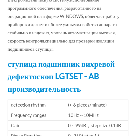
программного обеспечения, разработанного на
операционной платформе WINDOWS, облегчает работу
приборов и делает их более умными.свойство аппарата
стабильно и надежно, уровень автоматизации высокая,
скорость контроля.специально для проверки изоляции
подшипников ступицы.
ступица подшипник вихревой
дефектоскоп LGTSET - AB
производительность
detection rhythm
(> 6 pieces/minute)
Frequency ranges
10Hz～10MHz
Gain
0～99dB，step size 0.1dB
Phase Rotation
0~360° step 1 °