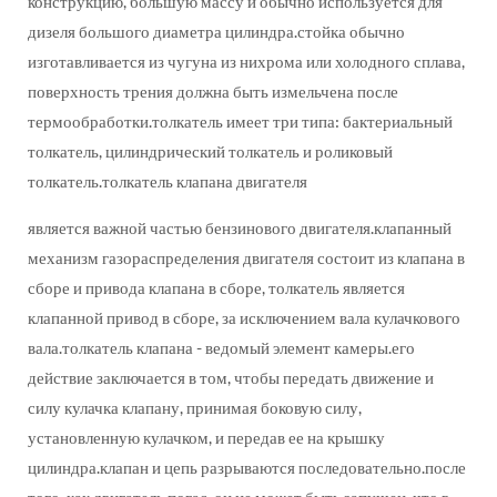
конструкцию, большую массу и обычно используется для
дизеля большого диаметра цилиндра.стойка обычно
изготавливается из чугуна из нихрома или холодного сплава,
поверхность трения должна быть измельчена после
термообработки.толкатель имеет три типа: бактериальный
толкатель, цилиндрический толкатель и роликовый
толкатель.толкатель клапана двигателя
является важной частью бензинового двигателя.клапанный
механизм газораспределения двигателя состоит из клапана в
сборе и привода клапана в сборе, толкатель является
клапанной привод в сборе, за исключением вала кулачкового
вала.толкатель клапана - ведомый элемент камеры.его
действие заключается в том, чтобы передать движение и
силу кулачка клапану, принимая боковую силу,
установленную кулачком, и передав ее на крышку
цилиндра.клапан и цепь разрываются последовательно.после
того, как двигатель погас, он не может быть запущен, что в