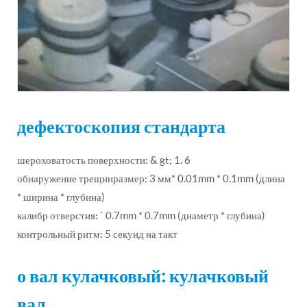
дефектоскопия стандарта
шероховатость поверхности: & gt; 1. 6
обнаружение трещинразмер: 3 мм* 0.01mm * 0.1mm (длина
* ширина * глубина)
калибр отверстия: ` 0.7mm * 0.7mm (диаметр * глубина)
контрольный ритм: 5 секунд на такт
о вал кулачковый: кулачковый
вал